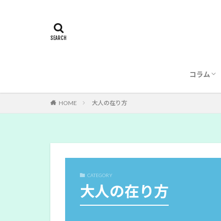
コラム
記事一
執筆者
HOME
大人の在り方
CATEGORY
大人の在り方