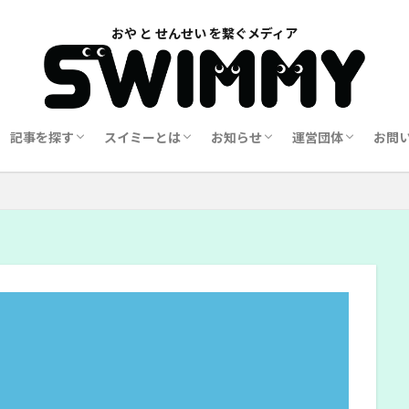
記事を探す
スイミーとは
お知らせ
運営団体
お問
覧
一覧
学校教育
家庭教育
幼児教育
世界の教育
子どもの学び
地域社会
特別支援
メンタルケア
Swimmy誕生秘話
Swimmy 誕生までのストーリー
Swimmyのビジョン
Swimmy ペーパー版
イベント情報
ご寄付・協賛のお願い
クラウドファンディング
Swimmy ダイアローグについて
G-Upsについて
ラジオ配信
メルマガアーカイ
会員募集
スタッフ募集