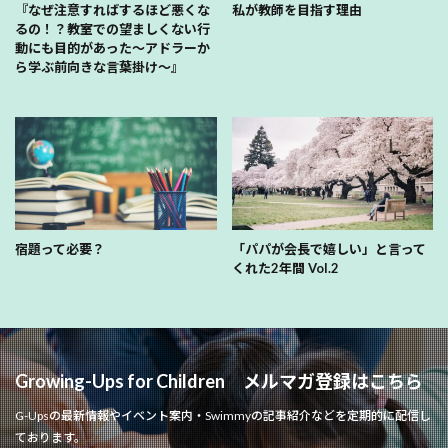
『なぜ注意すればするほど悪くな
私が教師を目指す理由
るの！？教室での望ましくない行
動にも目的があった〜アドラーか
ら学ぶ前向きな言葉掛け〜』
宿題って必要？
「パパが会長で嬉しい」と言って
くれた2年間 Vol.2
Growing-Ups for Children メルマガ登録はこちら
G-Upsの最新情報やイベント案内・Swimmyの記事紹介などを定期的に配信し
ております。