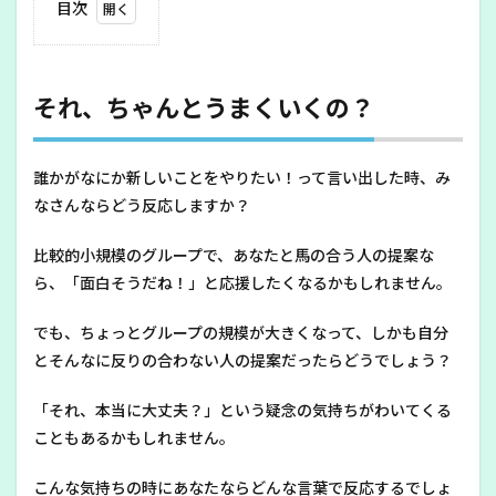
目次
1
そ
れ、
ちゃ
それ、ちゃんとうまくいくの？
んと
うま
くい
誰かがなにか新しいことをやりたい！って言い出した時、み
く
の？
なさんならどう反応しますか？
2
比較的小規模のグループで、あなたと馬の合う人の提案な
自分が
見たい
ら、「面白そうだね！」と応援したくなるかもしれません。
ように
物事を
でも、ちょっとグループの規模が大きくなって、しかも自分
見てし
ま
とそんなに反りの合わない人の提案だったらどうでしょう？
う！？
「それ、本当に大丈夫？」という疑念の気持ちがわいてくる
3
私た
こともあるかもしれません。
ちは
何を
こんな気持ちの時にあなたならどんな言葉で反応するでしょ
作り