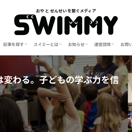
記事を探す
スイミーとは
お知らせ
運営団体
お問
覧
一覧
学校教育
家庭教育
幼児教育
世界の教育
子どもの学び
地域社会
特別支援
メンタルケア
Swimmy誕生秘話
Swimmy 誕生までのストーリー
Swimmyのビジョン
Swimmy ペーパー版
イベント情報
ご寄付・協賛のお願い
クラウドファンディング
Swimmy ダイアローグについて
G-Upsについて
ラジオ配信
メルマガアーカイ
会員募集
スタッフ募集
は変わる。子どもの学ぶ力を信