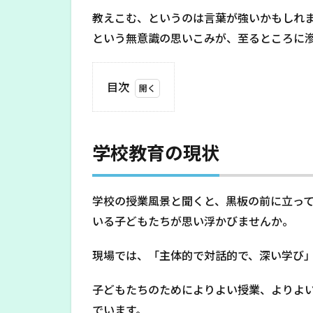
教えこむ、というのは言葉が強いかもしれ
という無意識の思いこみが、至るところに
目次
1
学
校
学校教育の現状
教
育
の
現
学校の授業風景と聞くと、黒板の前に立っ
状
いる子どもたちが思い浮かびませんか。
2
16
現場では、「主体的で対話的で、深い学び
人
の
子どもたちのためによりよい授業、よりよ
子
でいます。
ど