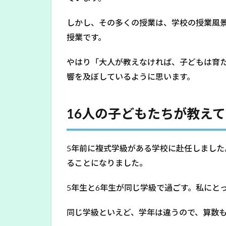
も
た
しかし、その多くの授業は、学校の授業風
ち
授業です。
が
教
やはり「大人が教えなければ、子どもは育
え
て
響を及ぼしているように思います。
く
れ
た
16人の子どもたちが教え
こ
と
3
5年前に複式学級がある学校に赴任しました
教
ることになりました。
師
の
役
5年生と6年生が同じ学級で過ごす。私にと
割
と
同じ学級といえど、学年は違うので、算数
は