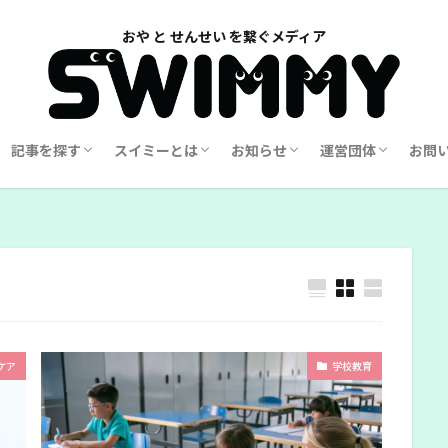
記事を探す
スイミーとは
お知らせ
運営団体
お問
覧
一覧
学校教育
家庭教育
幼児教育
世界の教育
子どもの学び
地域社会
特別支援
メンタルケア
Swimmy誕生秘話
Swimmy 誕生までのストーリー
Swimmyのビジョン
Swimmy ペーパー版
イベント情報
ご寄付・協賛のお願い
クラウドファンディング
Swimmy ダイアローグについて
G-Upsについて
ラジオ配信
メルマガアーカイ
会員募集
スタッフ募集
ケア
学校教育