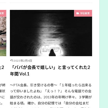
教育
学校教育
2023年2月4日
2
「パパが会長で嬉しい」と言ってくれた2
年間 Vol.1
が終
〜PTA会長、引き受けるの巻〜 「１年経ったら出来る
環状
って仰いましたよね」「えっ！？」 そんな電話での会
いに
話が交わされたのは、2013年の年明け早々、３学期が
た。
始まる頃。 確か、自分の記憶では 「自分の会社まだ