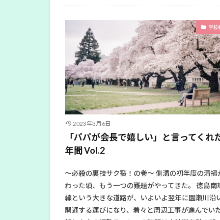
学校
2023年3月6日
「パパが会長で嬉しい」と言ってくれた
年間 Vol.2
〜必殺の裏技サク裂！の巻〜 側溝の初年度の清掃
わった頃、もう一つの難題がやってきた。 徳島南
線という大きな道路が、いよいよ翌年に園瀬川沿
開通する運びになり、着々と周辺工事が進んでい