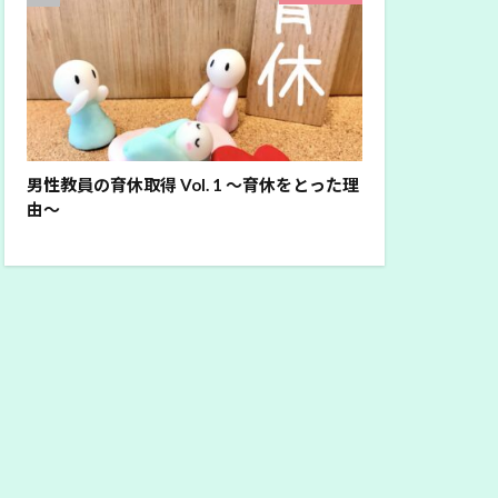
男性教員の育休取得 Vol. 1 ～育休をとった理
由～