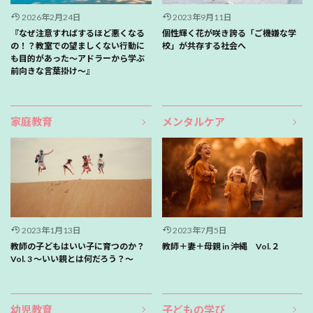
2026年2月24日
2023年9月11日
『なぜ注意すればするほど悪くなる
個性輝く花が咲き誇る「ご機嫌な学
の！？教室での望ましくない行動に
校」が共存する社会へ
も目的があった〜アドラーから学ぶ
前向きな言葉掛け〜』
家庭教育
メンタルケア
2023年1月13日
2023年7月5日
教師の子どもはいい子に育つのか？
教師＋妻＋母親 in 沖縄 Vol.２
Vol. 3 〜いい親とは何だろう？〜
幼児教育
子どもの学び