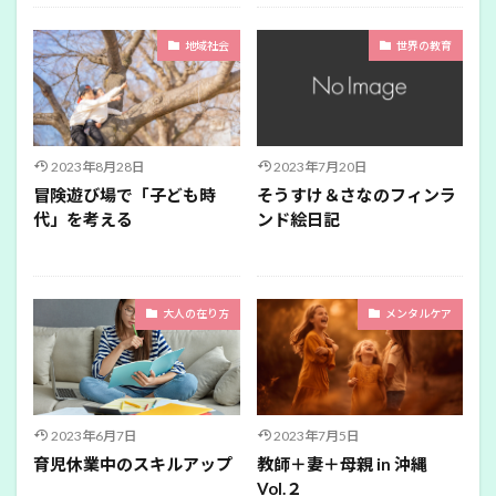
地域社会
世界の教育
2023年8月28日
2023年7月20日
冒険遊び場で「子ども時
そうすけ＆さなのフィンラ
代」を考える
ンド絵日記
大人の在り方
メンタルケア
2023年6月7日
2023年7月5日
育児休業中のスキルアップ
教師＋妻＋母親 in 沖縄
Vol.２