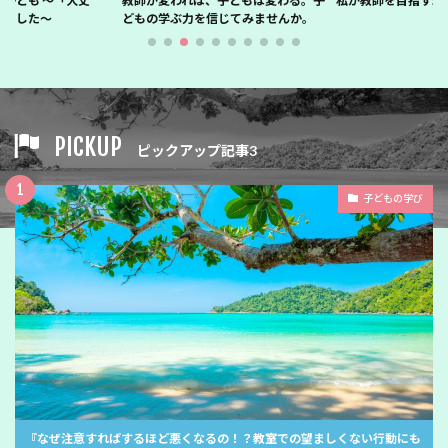
子ども 〜「大丈
教師が変われば、子どもは変わる。子
私が教師を目指す理
当でした〜
どもの学ぶ力を信じてみませんか。
PICKUP
ピックアップ記事3
子どもの学び
『なぜ注意すればするほど悪くなるの！？教室での望ましくない行動にも