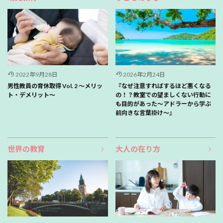
2022年9月28日
2026年2月24日
男性教員の育休取得 Vol. 2 ～メリッ
『なぜ注意すればするほど悪くなる
ト・デメリット～
の！？教室での望ましくない行動に
も目的があった〜アドラーから学ぶ
前向きな言葉掛け〜』
世界の教育
大人の在り方