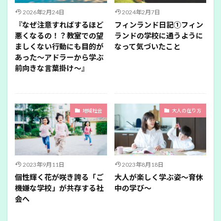
2026年2月24日
2024年2月7日
『なぜ注意すればするほど
フィンランド日記①フィン
悪くなるの！？教室での望
ランドの学校に通うように
ましくない行動にも目的が
なって気づいたこと
あった〜アドラーから学ぶ
前向きな言葉掛け〜』
地域社会
大人の在り方
2023年9月11日
2023年8月18日
個性輝く花が咲き誇る「ご
大人が楽しく学ぶ姿～育休
機嫌な学校」が共存する社
中の学び～
会へ