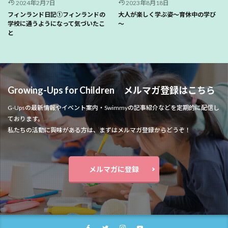
2024年2月7日
2023年8月18日
フィンランド日記①フィンランドの
大人が楽しく学ぶ姿～育休中の学び
学校に通うようになって気づいたこ
～
と
Growing-Ups for Children メルマガ登録はこちら
G-Upsの最新情報やイベント案内・Swimmyの記事紹介などを定期的に配信し
ております。
私たちの活動に興味がある方は、まずはメルマガ登録からどうぞ！
メルマガに登録