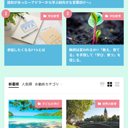
目的があった〜アドラーから学ぶ前向きな言葉掛け〜』
学校教育
学校教育
参加したくなるPTAとは
教師は変われるか!?「教え、育て
る」を手放して「学び、育つ」を
信じる。
新着順
人気順
お勧めカテゴリ
幼児教育
子どもの学び
世界の教育